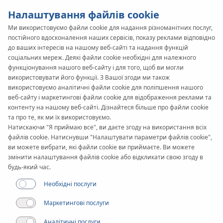
Налаштування файлів cookie
Ми використовуємо файли cookie для надання різноманітних послуг,
постійного вдосконалення наших сервісів, показу реклами відповідно
KAN-therm
SYSTEM
до ваших інтересів на нашому веб-сайті та надання функцій
соціальних мереж. Деякі файли cookie необхідні для належного
Push
функціонування нашого веб-сайту і для того, щоб ви могли
використовувати його функції. З Вашої згоди ми також
використовуємо аналітичні файли cookie для поліпшення нашого
Документи
веб-сайту і маркетингові файли cookie для відображення реклами та
контенту на нашому веб-сайті. Дізнайтеся більше про файли cookie
та про те, як ми їх використовуємо.
Діапазон діаметрів
Натискаючи "Я приймаю все", ви даєте згоду на використання всіх
12-32 мм
файлів cookie. Натиснувши "Налаштувати параметри файлів cookie",
ви можете вибрати, які файли cookie ви приймаєте. Ви можете
змінити налаштування файлів cookie або відкликати свою згоду в
Застосування
будь-який час.
Необхідні послуги
Маркетингові послуги
Аналітичні послуги