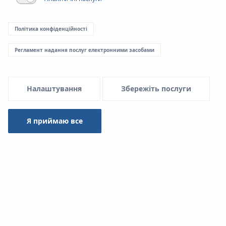
Menu Systemowe
Політика конфіденційності
Регламент надання послуг електронними засобами
Завантажити
Налаштування
Збережіть послуги
Система KAN-therm
Я приймаю все
Тип
-- вибрати --
Пошук