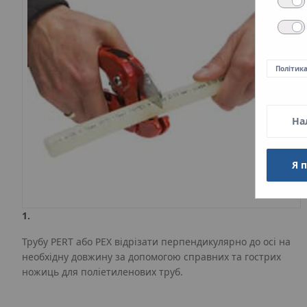
Політик
На
Я 
1.
Трубу PERT або PEX відрізати перпендикулярно до осі на
необхідну довжину за допомогою справних та гострих
ножиць для поліетиленових труб.