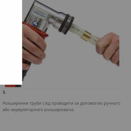
3.
Розширення труби слід проводити за допомогою ручного
або акумуляторного розширювача.