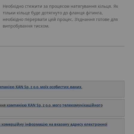
Необхідно стежити за процесом натягування кільця. Як
тільки кільце буде дотягнуто до фланця фітинга,
необхідно перервати цей процес. З'єднання готове для
випробування тиском.
мпанією KAN Sp. z o.o. моїх особистих даних.
ння
компанією KAN Sp. z o.o. мого телекомунікаційного
и
комерційну інформацію на вказану адресу електронної