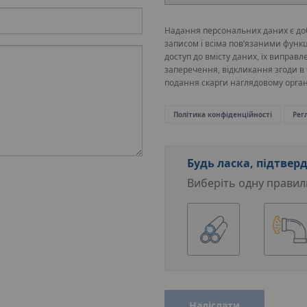
Надання персональних даних є доб
записом і всіма пов’язаними функ
доступ до вмісту даних, їх виправ
заперечення, відкликання згоди в 
подання скарги наглядовому орга
Політика конфіденційності
Рег
Будь ласка, підтверд
Виберіть одну правил
Надіслати