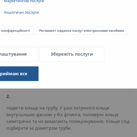
Маркетингові послуги
Аналітичні послуги
а конфіденційності
Регламент надання послуг електронними засобами
лаштування
Збережіть послуги
приймаю все
2.
Надягти кільце на трубу. У разі латунного кільця
внутрішньою фаскою у бік фітинга; полімерні кільця
симетричні та не вимагають позиціонування. Кільце слід
підбирати за діаметром труби.