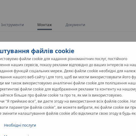
Інструменти
Монтаж
Документи
тування файлів cookie
стовуємо файли cookie для надання різноманітних послуг, постійного
ення наших сервісів, показу реклами відповідно до ваших інтересів на на
надання функцій соціальних мереж. Деякі файли cookie необхідні для нале
овується проста, швидка і, перш за все, безпечна (відсутня робо
вання нашого веб-сайту і для того, щоб ви могли використовувати його фун
O-ring) досягається шляхом натягування полімерного кільця на 
ди ми також використовуємо аналітичні файли cookie для поліпшення наш
ущільнень, таких як тефлонова стрічка або пакля.
аркетингові файли cookie для відображення реклами та контенту на нашому
знайтеся більше про файли cookie та про те, як ми їх використовуємо.
и "Я приймаю все", ви даєте згоду на використання всіх файлів cookie. Н
ати параметри файлів cookie", ви можете вибрати, які файли cookie ви пр
 змінити налаштування файлів cookie або відкликати свою згоду в будь-як
Необхідні послуги