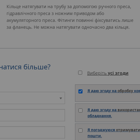
Кільце натягувати на трубу за допомогою ручного преса,
гідравлічного преса з ножним приводом або
акумуляторного преса. Фітинги повинні фіксуватись лише
за фланець. Не можна натягувати одночасно два кільця.
знатися більше?
Виберіть
усі згоди
Я даю згоду на
обробку
ко
Я даю згоду на
використа
обладнання.
Я погоджуюся
отримуват
пошти.