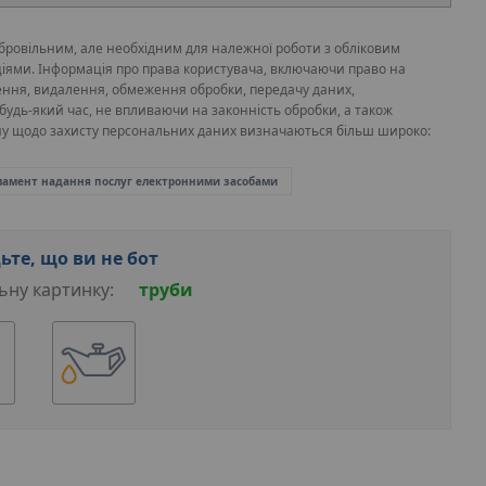
ровільним, але необхідним для належної роботи з обліковим
ціями. Інформація про права користувача, включаючи право на
лення, видалення, обмеження обробки, передачу даних,
будь-який час, не впливаючи на законність обробки, а також
ну щодо захисту персональних даних визначаються більш широко:
ламент надання послуг електронними засобами
ьте, що ви не бот
ьну картинку:
труби