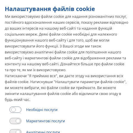
Налаштування файлів cookie
Ми використовуємо файли cookie для надання різноманітних послуг,
постійного вдосконалення наших сервісів, показу реклами відповідно
KAN-therm
SYSTEM
до ваших інтересів на нашому веб-сайті та надання функцій
соціальних мереж. Деякі файли cookie необхідні для належного
Push
Труби
функціонування нашого веб-сайту і для того, щоб ви могли
використовувати його функції. З Вашої згоди ми також
використовуємо аналітичні файли cookie для поліпшення нашого
веб-сайту і маркетингові файли cookie для відображення реклами та
Діапазон діаметрів
контенту на нашому веб-сайті. Дізнайтеся більше про файли cookie
12-32 мм
та про те, як ми їх використовуємо.
Натискаючи "Я приймаю все", ви даєте згоду на використання всіх
Застосування
файлів cookie. Натиснувши "Налаштувати параметри файлів cookie",
ви можете вибрати, які файли cookie ви приймаєте. Ви можете
змінити налаштування файлів cookie або відкликати свою згоду в
будь-який час.
Необхідні послуги
Маркетингові послуги
Аналітичні послуги