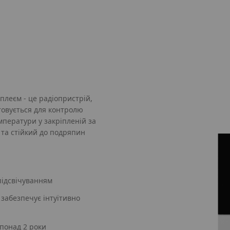
плеєм - це радіопристрій,
товується для контролю
мператури у закріпленій за
 та стійкий до подряпин
 підсвічуванням
забезпечує інтуїтивно
понад 2 роки