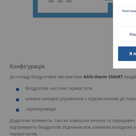
Політик
На
Я 
Конфігурація
До складу бездротової автоматики
KAN‑therm SMART
входя
бездротові настінні термостати
клемна колодка управління з підключенням до лока
сервоприводи
Додаткові елементи, такі як зовнішня антена та передавач
підтримують бездротові з’єднання між клемною колодкою у
термостатом.