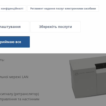
а конфіденційності
Регламент надання послуг електронними засобами
лаштування
Збережіть послуги
приймаю все
ть:
льної мережі LAN
 сигналу (ретранслятор)
правління та настінним