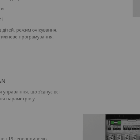
ги
лі
д дітей, режим очікування,
тижневе програмування,
AN
 управління, що з’єднує всі
ня параметрів у
в і 18 сервоприводів