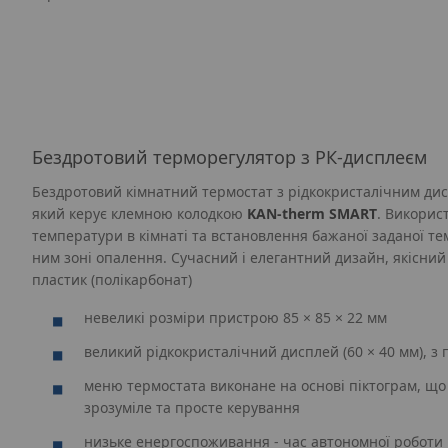
Бездротовий терморегулятор з РК-дисплеєм
Бездротовий кімнатний термостат з рідкокристалічним дис
який керує клемною колодкою
KAN‑therm SMART
. Викорис
температури в кімнаті та встановлення бажаної заданої те
ним зоні опалення. Сучасний і елегантний дизайн, якісний
пластик (полікарбонат)
невеликі розміри пристрою 85 × 85 × 22 мм
великий рідкокристалічний дисплей (60 × 40 мм), з
меню термостата виконане на основі піктограм, що 
зрозуміле та просте керування
низьке енергоспоживання - час автономної роботи 