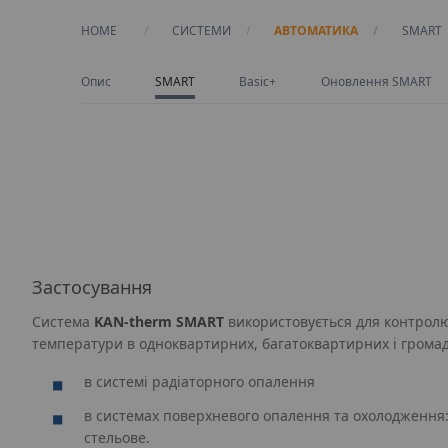
HOME
СИСТЕМИ
АВТОМАТИКА
CURREN
SMART
Опис
SMART
Basic+
Оновлення SMART
Застосування
Система
KAN‑therm SMART
використовується для контрол
температури в одноквартирних, багатоквартирних і громад
в системі радіаторного опалення
в системах поверхневого опалення та охолодження: 
стельове.