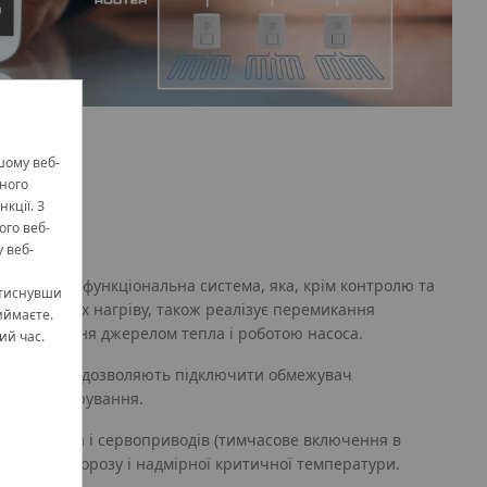
шому веб-
жного
кції. З
ого веб-
 веб-
T
це багатофункціональна система, яка, крім контролю та
атиснувши
ізних зонах нагріву, також реалізує перемикання
иймаєте.
, управління джерелом тепла і роботою насоса.
ий час.
MART також дозволяють підключити обмежувач
рмостат керування.
хисту насоса і сервоприводів (тимчасове включення в
захист від морозу і надмірної критичної температури.