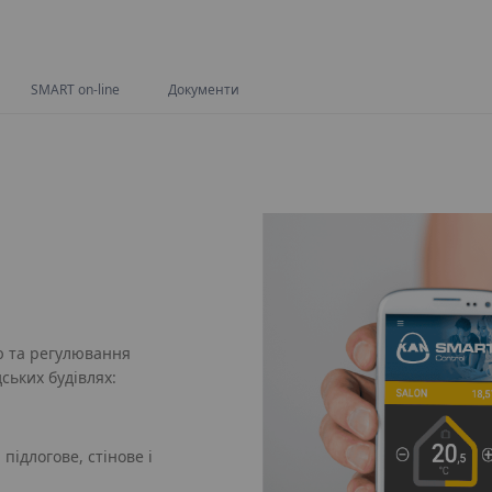
T:
SMART on-line
Документи
ю та регулювання
ських будівлях:
підлогове, стінове і