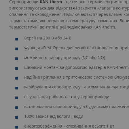
Сервоприводи
KAN‑therm
- це сучасні термоелектричні п
використовуються для відкриття і закриття клапанів конту
опалення та охолодження. Підключаються через клемні кол
термостатами, які регулюють температуру в кімнатах. Вон
термостатичні вентилі в розподілювачах KAN‑therm.
Версії на 230 В або 24 В
Функція «First Open» для легкого встановлення прив
можливість вибору приводу (NC або NO)
швидкий монтаж за допомогою адатерів KAN‑therm 
надійне кріплення з триточковою системою блокув
калібрування сервоприводу - автоматична адаптаці
візуалізація робочого стану сервоприводу
встановлення сервоприводу в будь-якому положенн
100% захист від вологи і води
енергозбереження - споживання всього 1 Вт