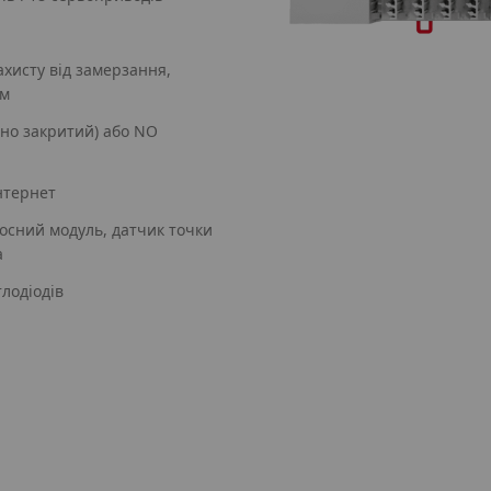
ахисту від замерзання,
им
но закритий) або NO
Інтернет
осний модуль, датчик точки
а
тлодіодів