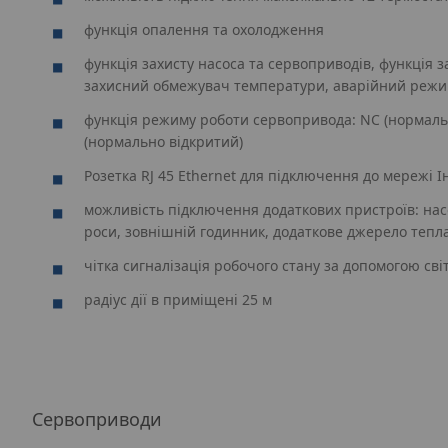
функція опалення та охолодження
функція захисту насоса та сервоприводів, функція з
захисний обмежувач температури, аварійний реж
функція режиму роботи сервопривода: NC (нормаль
(нормально відкритий)
Розетка RJ 45 Ethernet для підключення до мережі 
можливість підключення додаткових пристроїв: нас
роси, зовнішній годинник, додаткове джерело тепл
чітка сигналізація робочого стану за допомогою сві
радіус дії в приміщені 25 м
Сервоприводи