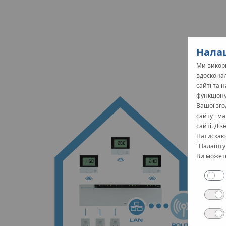
Налаш
Ми викори
вдосконал
сайті та 
функціону
Вашої зго
сайту і м
сайті. Ді
Натискаюч
"Налаштув
Ви можете