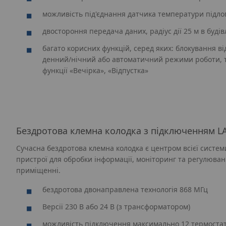
можливість під'єднання датчика температури підло
двостороння передача даних, радіус дії 25 м в будів
багато корисних функцій, серед яких: блокування ві
денний/нічний або автоматичний режими роботи, 
функції «Вечірка», «Відпустка»
Бездротова клемна колодка з підключенням L
Сучасна бездротова клемна колодка є центром всієї системи
пристрої для обробки інформації, моніторинг та регулюван
приміщенні.
бездротова двонаправлена ​​технологія 868 МГц
Версії 230 В або 24 В (з трансформатором)
можливість підключення максимально 12 термостаті