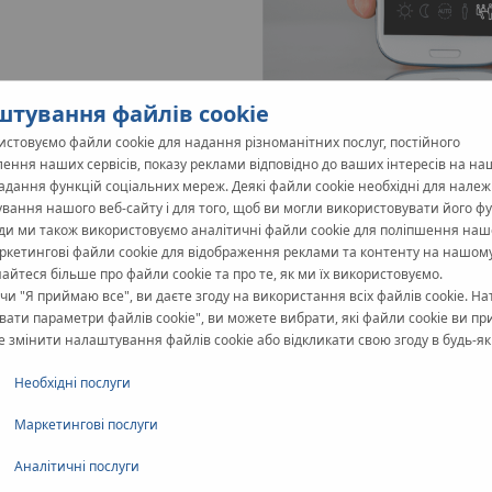
тування файлів cookie
стовуємо файли cookie для надання різноманітних послуг, постійного
ення наших сервісів, показу реклами відповідно до ваших інтересів на на
надання функцій соціальних мереж. Деякі файли cookie необхідні для нале
вання нашого веб-сайту і для того, щоб ви могли використовувати його фун
ди ми також використовуємо аналітичні файли cookie для поліпшення наш
аркетингові файли cookie для відображення реклами та контенту на нашому
знайтеся більше про файли cookie та про те, як ми їх використовуємо.
Автоматика
KAN‑therm SMAR
и "Я приймаю все", ви даєте згоду на використання всіх файлів cookie. Н
регулювання температури в р
ати параметри файлів cookie", ви можете вибрати, які файли cookie ви пр
режимів нагріву/охолодження
 змінити налаштування файлів cookie або відкликати свою згоду в будь-як
Клемні колодки керування S
Необхідні послуги
температури та зовнішній те
Маркетингові послуги
Також реалізовані функції за
Аналітичні послуги
періоди тривалих простоїв), 