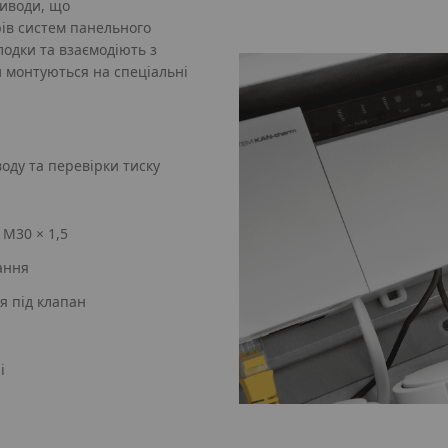
риводи, що
рів систем панельного
одки та взаємодіють з
и монтуються на спеціальні
оду та перевірки тиску
M30 × 1,5
ання
я під клапан
і