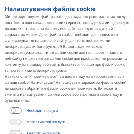
Налаштування файлів cookie
Ми використовуємо файли cookie для надання різноманітних послуг,
постійного вдосконалення наших сервісів, показу реклами відповідно
до ваших інтересів на нашому веб-сайті та надання функцій
соціальних мереж. Деякі файли cookie необхідні для належного
функціонування нашого веб-сайту і для того, щоб ви могли
використовувати його функції. З Вашої згоди ми також
використовуємо аналітичні файли cookie для поліпшення нашого
веб-сайту і маркетингові файли cookie для відображення реклами та
контенту на нашому веб-сайті. Дізнайтеся більше про файли cookie
та про те, як ми їх використовуємо.
Натискаючи "Я приймаю все", ви даєте згоду на використання всіх
Список статей
файлів cookie. Натиснувши "Налаштувати параметри файлів cookie",
Актуально
ви можете вибрати, які файли cookie ви приймаєте. Ви можете
змінити налаштування файлів cookie або відкликати свою згоду в
будь-який час.
Необхідні послуги
Найпопулярніші статті на сайті
Маркетингові послуги
Аналітичні послуги