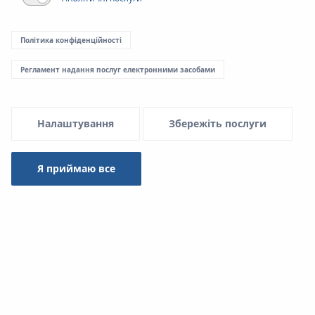
Політика конфіденційності
Регламент надання послуг електронними засобами
Налаштування
Збережіть послуги
Новий етап розвитку KAN BIM: набори інженерних
систем для проєктувальників
Я приймаю все