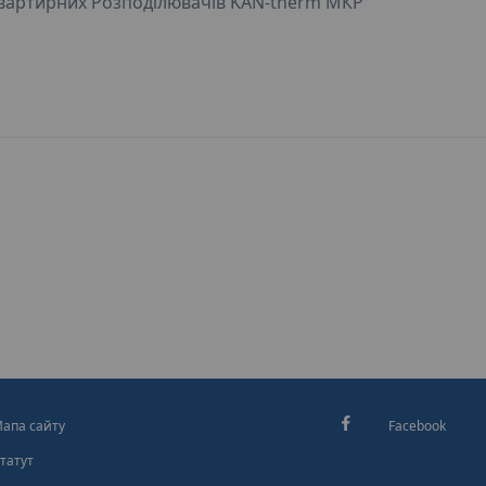
вартирних Розподілювачів KAN-therm МКР
апа сайту
Facebook
татут