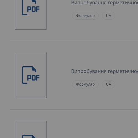
Випробування герметичнос
Формуляр
UA
Випробування герметичнос
Формуляр
UA