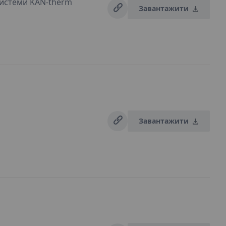
истеми KAN-therm
Завантажити
Завантажити