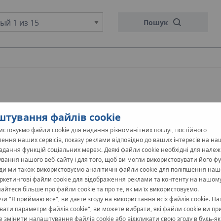
й 1 из 15
Пошук
стання елементів системи KAN-therm в інвестиції
тування файлів cookie
стовуємо файли cookie для надання різноманітних послуг, постійного
ення наших сервісів, показу реклами відповідно до ваших інтересів на на
надання функцій соціальних мереж. Деякі файли cookie необхідні для нале
вання нашого веб-сайту і для того, щоб ви могли використовувати його фун
ди ми також використовуємо аналітичні файли cookie для поліпшення наш
аркетингові файли cookie для відображення реклами та контенту на нашому
знайтеся більше про файли cookie та про те, як ми їх використовуємо.
и "Я приймаю все", ви даєте згоду на використання всіх файлів cookie. Н
ати параметри файлів cookie", ви можете вибрати, які файли cookie ви пр
 змінити налаштування файлів cookie або відкликати свою згоду в будь-як