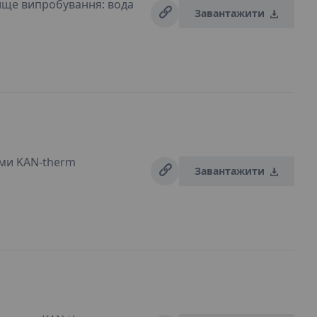
ище випробування: вода
Завантажити
ми KAN-therm
Завантажити