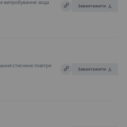
е випробування: вода
Завантажити
ання:стиснене повітря
Завантажити