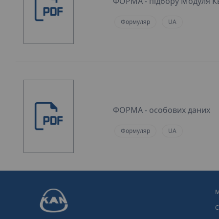
ФОРМA - підбору Модуля К
Формуляр
UA
ФОРМА - особових даних
Формуляр
UA
М
С