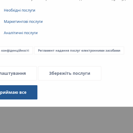
равлічного регулювання
Необхідні послуги
Маркетингові послуги
Аналітичні послуги
а конфіденційності
Регламент надання послуг електронними засобами
герметичності обладнання системи KAN-therm
лаштування
Збережіть послуги
приймаю все