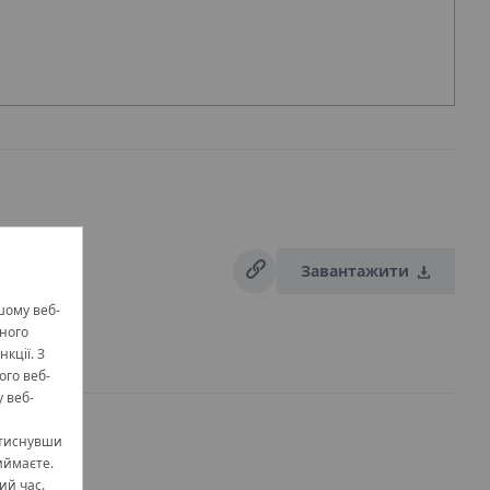
Завантажити
шому веб-
жного
кції. З
ого веб-
 веб-
атиснувши
иймаєте.
ий час.