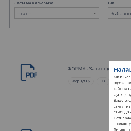
Система KAN-therm
Тип
Выбранны
ФОРМA - Запит щодо викори
Налаш
Ми викори
Формуляр
UA
вдосконал
сайті та 
функціону
Вашої зго
сайту і м
сайті. Ді
Натискаюч
"Налаштув
Ви можете