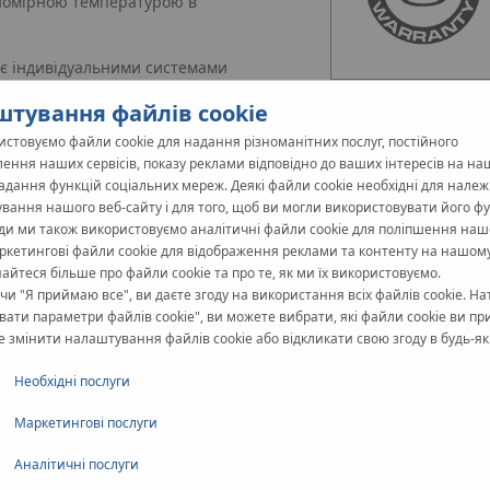
вномірною температурою в
ує індивідуальними системами
ріву приміщень), а отже, до
тування файлів cookie
стовуємо файли cookie для надання різноманітних послуг, постійного
ення наших сервісів, показу реклами відповідно до ваших інтересів на на
надання функцій соціальних мереж. Деякі файли cookie необхідні для нале
вання нашого веб-сайту і для того, щоб ви могли використовувати його фун
ди ми також використовуємо аналітичні файли cookie для поліпшення наш
аркетингові файли cookie для відображення реклами та контенту на нашому
знайтеся більше про файли cookie та про те, як ми їх використовуємо.
и "Я приймаю все", ви даєте згоду на використання всіх файлів cookie. Н
Дротове і бездротове
ати параметри файлів cookie", ви можете вибрати, які файли cookie ви пр
 змінити налаштування файлів cookie або відкликати свою згоду в будь-як
Компанія KAN пропонує дві не
інвестора.
Необхідні послуги
KAN‑therm SMART
це автомат
Маркетингові послуги
обмінюються даними з контр
Аналітичні послуги
KAN‑therm Basic+
це, в свою 