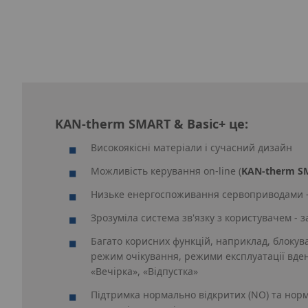
KAN‑therm SMART & Basic+ це:
Високоякісні матеріали і сучасний дизайн
Можливість керування on-line (
KAN‑therm S
Низьке енергоспоживання сервоприводами - 
Зрозуміла система зв'язку з користувачем - 
Багато корисних функцій, наприклад, блокув
режим очікування, режими експлуатації вдень
«Вечірка», «Відпустка»
Підтримка нормально відкритих (NO) та норм