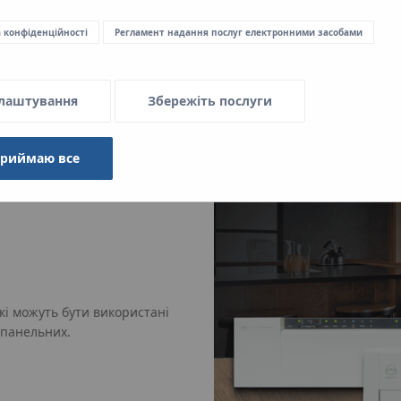
монтажу електричних проводі
а конфіденційності
Регламент надання послуг електронними засобами
лаштування
Збережіть послуги
приймаю все
кі можуть бути використані
 панельних.