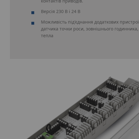
контактів приводів.
Версія 230 В і 24 В
Можливість під'єднання додаткових пристрої
датчика точки роси, зовнішнього годинника,
тепла