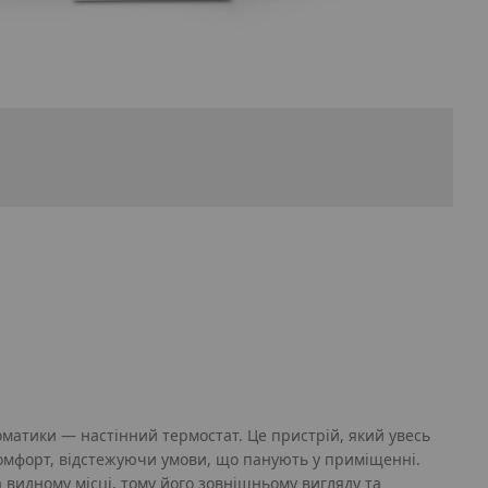
атики — настінний термостат. Це пристрій, який увесь
омфорт, відстежуючи умови, що панують у приміщенні.
 видному місці, тому його зовнішньому вигляду та