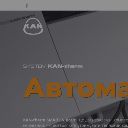
KAN-therm
SYSTEM
Автом
KAN-therm SMART & Basic+
це дві незалежні компле
керування, які дозволяють утримувати тепловий ком