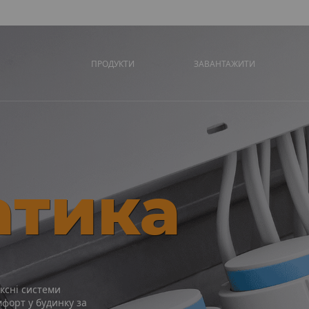
ПРОДУКТИ
ЗАВАНТАЖИТИ
атика
ксні системи
форт у будинку за