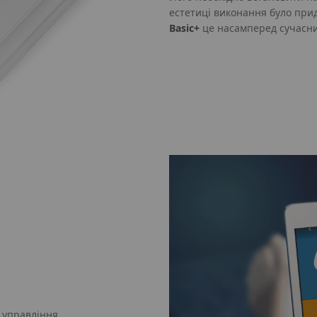
естетиці виконання було прид
Basic+
це насамперед сучасни
 управління