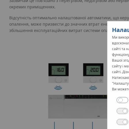
Зазвичай це пов'язано з перегрівом, недогрівом або нері
окремих приміщеннях.
Відсутність оптимально налаштованої автоматики, що кер
опалення, може призвести до значних втрат енергії (перег
Налаш
збільшення експлуатаційних витрат системи опалення.
Ми викори
вдосконал
сайті та 
функціону
Вашої зго
сайту і м
сайті. Ді
Натискаюч
"Налаштув
Ви можете