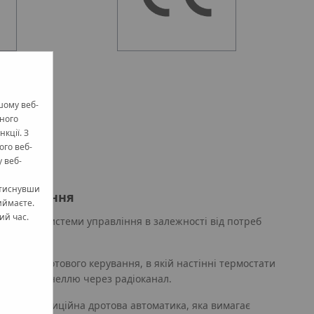
шому веб-
жного
кції. З
ого веб-
 веб-
атиснувши
 управління
иймаєте.
ий час.
залежні системи управління в залежності від потреб
ика бездротового керування, в якій настінні термостати
ольною панеллю через радіоканал.
чергу, традиційна дротова автоматика, яка вимагає