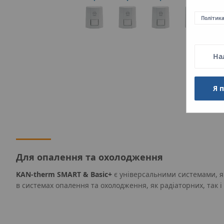
Політик
На
Я 
Для опалення та охолодження
KAN-therm SMART & Basic+
є універсальними системами, я
в системах опалення та охолодження, як радіаторних, так і