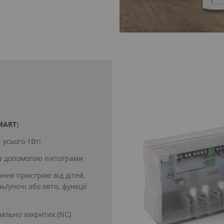
MART
)
усього 1Вт!
за допомогою піктограми
ання пристрою від дітей,
/уночі або авто, функції
ально закритих (NC)