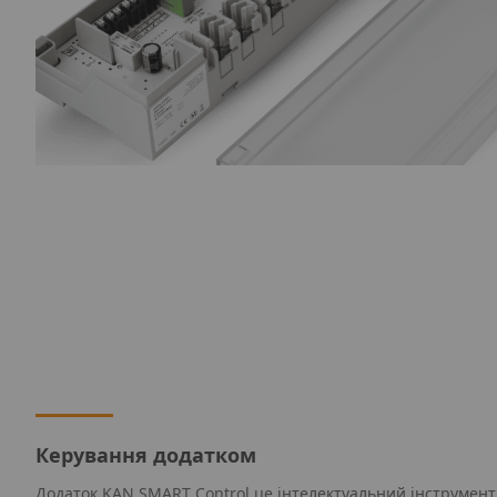
Керування додатком
Додаток KAN SMART Control це інтелектуальний інструмент