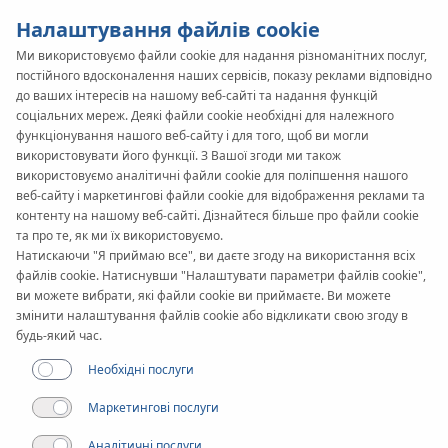
Налаштування файлів cookie
Ми використовуємо файли cookie для надання різноманітних послуг,
постійного вдосконалення наших сервісів, показу реклами відповідно
KAN-therm
SYSTEM
до ваших інтересів на нашому веб-сайті та надання функцій
соціальних мереж. Деякі файли cookie необхідні для належного
ultraPRESS
функціонування нашого веб-сайту і для того, щоб ви могли
використовувати його функції. З Вашої згоди ми також
використовуємо аналітичні файли cookie для поліпшення нашого
Реалізація
веб-сайту і маркетингові файли cookie для відображення реклами та
контенту на нашому веб-сайті. Дізнайтеся більше про файли cookie
та про те, як ми їх використовуємо.
Діапазон діаметрів
Натискаючи "Я приймаю все", ви даєте згоду на використання всіх
16-63 мм
файлів cookie. Натиснувши "Налаштувати параметри файлів cookie",
ви можете вибрати, які файли cookie ви приймаєте. Ви можете
змінити налаштування файлів cookie або відкликати свою згоду в
Застосування
будь-який час.
Необхідні послуги
Маркетингові послуги
Аналітичні послуги