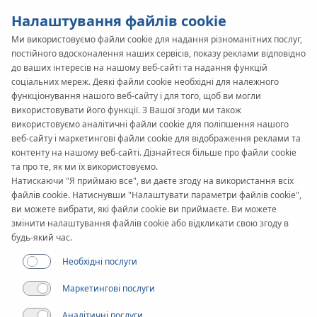
Налаштування файлів cookie
Ми використовуємо файли cookie для надання різноманітних послуг,
постійного вдосконалення наших сервісів, показу реклами відповідно
KAN-therm
SYSTEM
до ваших інтересів на нашому веб-сайті та надання функцій
соціальних мереж. Деякі файли cookie необхідні для належного
Steel XPress
функціонування нашого веб-сайту і для того, щоб ви могли
використовувати його функції. З Вашої згоди ми також
Sprinkler
використовуємо аналітичні файли cookie для поліпшення нашого
веб-сайту і маркетингові файли cookie для відображення реклами та
контенту на нашому веб-сайті. Дізнайтеся більше про файли cookie
та про те, як ми їх використовуємо.
Реалізації
Натискаючи "Я приймаю все", ви даєте згоду на використання всіх
файлів cookie. Натиснувши "Налаштувати параметри файлів cookie",
ви можете вибрати, які файли cookie ви приймаєте. Ви можете
Діапазон діаметрів
змінити налаштування файлів cookie або відкликати свою згоду в
22-108 мм
будь-який час.
Необхідні послуги
Застосування
Маркетингові послуги
Аналітичні послуги