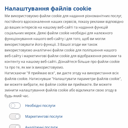
Налаштування файлів cookie
Ми використовуємо файли cookie для надання різноманітних послуг,
постійного вдосконалення наших сервісів, показу реклами відповідно
SYSTEM
KAN-therm
до ваших інтересів на нашому веб-сайті та надання функцій
Copper Gas
соціальних мереж. Деякі файли cookie необхідні для належного
функціонування нашого веб-сайту і для того, щоб ви могли
використовувати його функції. З Вашої згоди ми також
використовуємо аналітичні файли cookie для поліпшення нашого
веб-сайту і маркетингові файли cookie для відображення реклами та
контенту на нашому веб-сайті. Дізнайтеся більше про файли cookie
та про те, як ми їх використовуємо.
Натискаючи "Я приймаю все", ви даєте згоду на використання всіх
файлів cookie. Натиснувши "Налаштувати параметри файлів cookie",
ви можете вибрати, які файли cookie ви приймаєте. Ви можете
змінити налаштування файлів cookie або відкликати свою згоду в
будь-який час.
Необхідні послуги
Маркетингові послуги
Аналітичні послуги