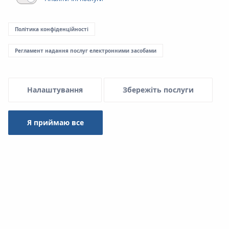
Menu Systemowe
Політика конфіденційності
Регламент надання послуг електронними засобами
Налаштування
Збережіть послуги
Вам потрібна допомога або
Я приймаю все
хочете дізнатися більше?
Зв'яжіться з нами!