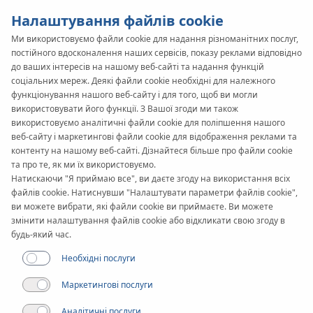
Налаштування файлів cookie
Ми використовуємо файли cookie для надання різноманітних послуг,
постійного вдосконалення наших сервісів, показу реклами відповідно
KAN-therm
SYSTEM
до ваших інтересів на нашому веб-сайті та надання функцій
соціальних мереж. Деякі файли cookie необхідні для належного
Slim & Slim+
функціонування нашого веб-сайту і для того, щоб ви могли
використовувати його функції. З Вашої згоди ми також
використовуємо аналітичні файли cookie для поліпшення нашого
Переваги
веб-сайту і маркетингові файли cookie для відображення реклами та
контенту на нашому веб-сайті. Дізнайтеся більше про файли cookie
та про те, як ми їх використовуємо.
Застосування
Натискаючи "Я приймаю все", ви даєте згоду на використання всіх
файлів cookie. Натиснувши "Налаштувати параметри файлів cookie",
ви можете вибрати, які файли cookie ви приймаєте. Ви можете
змінити налаштування файлів cookie або відкликати свою згоду в
будь-який час.
Необхідні послуги
Маркетингові послуги
Аналітичні послуги